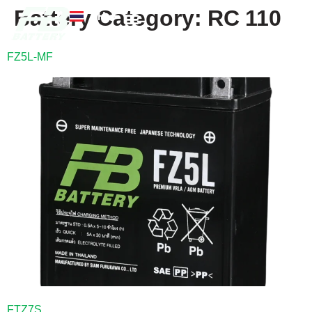
Battery Category:
RC 110
TH
EN
FB แบตเตอรี่
ค้นหาร้านแบตเตอรี่
ข่าวสารและความรู้
เกี่ยวกับเรา
FZ5L-MF
FTZ7S