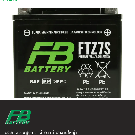
บริษัท สยามฟูรูกาวา จำกัด (สำนักงานใหญ่)