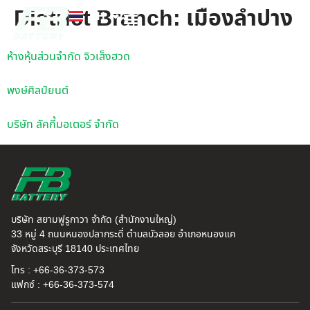
District Branch:
เมืองลำปาง
TH
EN
FB แบตเตอรี่
ค้นหาร้านแบตเตอรี่
ข่าวสารและความรู้
เกี่ยวกับเรา
ห้างหุ้นส่วนจำกัด จิวเส็งฮวด
พงษ์ศิลป์ยนต์
บริษัท ลัคกี้มอเตอร์ จำกัด
บริษัท สยามฟูรูกาวา จำกัด (สำนักงานใหญ่)
33 หมู่ 4 ถนนหนองปลากระดี่ ตำบลบัวลอย อำเภอหนองแค
จังหวัดสระบุรี 18140 ประเทศไทย
โทร : +66-36-373-573
แฟกซ์ : +66-36-373-574